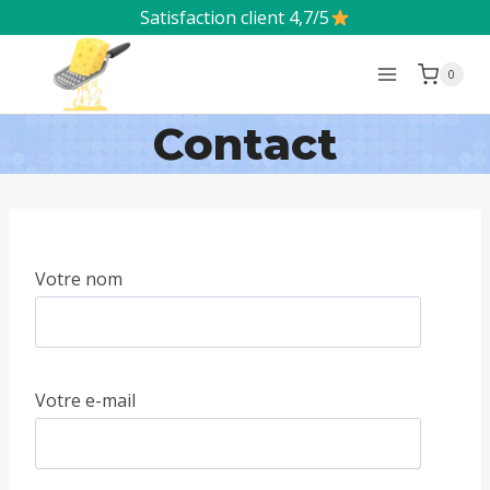
Aller
Satisfaction client 4,7/5
au
0
contenu
Contact
Votre nom
Votre e-mail