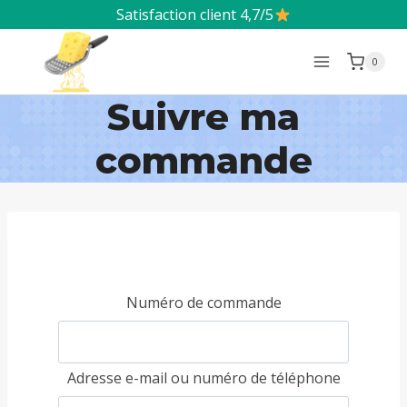
Aller
Satisfaction client 4,7/5
au
0
contenu
Suivre ma
commande
track
Numéro de commande
Adresse e-mail ou numéro de téléphone