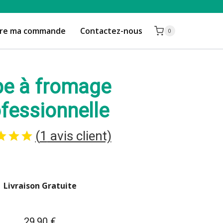
vre ma commande
Contactez-nous
0
e à fromage
fessionnelle
(
1
avis client)
sur
5
notation
asé
client
Livraison Gratuite
sur
29,90
€