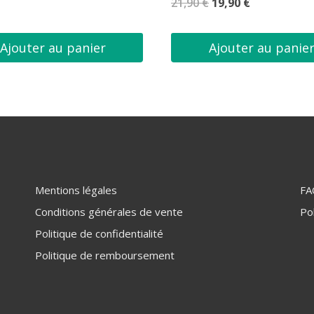
Le
Le
21,90
€
19,90
€
Note
4.60
5
prix
prix
initial
actuel
Ajouter au panier
Ajouter au panie
était :
est :
21,90 €.
19,90 €.
Mentions légales
FA
Conditions générales de vente
Pol
Politique de confidentialité
Politique de remboursement