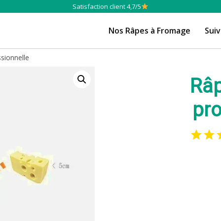
Satisfaction client 4,7/5
Nos Râpes à Fromage
Sui
sionnelle
Râp
pro
1
Noté
5.00
b