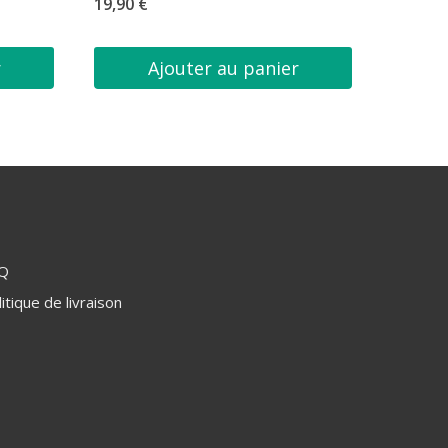
19,90
€
Note
5.00
5
r
Ajouter au panier
Q
itique de livraison