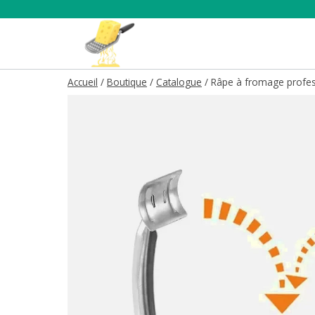
Aller
au
contenu
Accueil
/
Boutique
/
Catalogue
/
Râpe à fromage profes